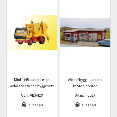
Kibri - MB lastebil med
Modellbygg - Larsens
avfallscontainer, byggesett
motorverksted
Art.nr: VIE14120
Art.nr: mod27
2 På Lager
1 På Lager