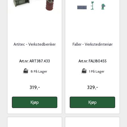
Artitec - Verkstedbenker
Faller - Verkstedinteriør
Art.nr: ART387.433
Art.nr: FAL180455
8 På Lager
1 På Lager
319,-
329,-
Kjøp
Kjøp