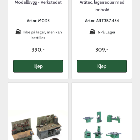
Modellbygg - Verkstedet
Artitec, lagerreoler med
innhold
Art.nr: MOD3
Art.nr: ART387.434
Ikke på lager, men kan
6 På Lager
bestilles
390,-
309,-
Kjøp
Kjøp