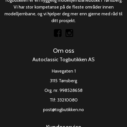
Togbutikken er en hyggelig modelljernbanebutikk i Tønsberg.
Vi har stor kompetanse på de fleste områder innen
modelljernbane, og vi hjelper deg mer enn gjerne med råd til
ditt prosjekt.
Om oss
Autoclassic Togbutikken AS
Havegaten 1
3115 Tønsberg
Org. nr. 998528658
Tlf:
33210080
post@togbutikken.no
Kundeservice