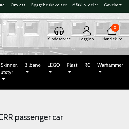
bud
Om oss
Byggebeskrivelser
Märklin-deler
Gavekort
0
Kundeservice
Logg inn
Handlekurv
Skinner,
Bilbane
LEGO
Plast
RC
Warhammer
utstyr
CRR passenger car