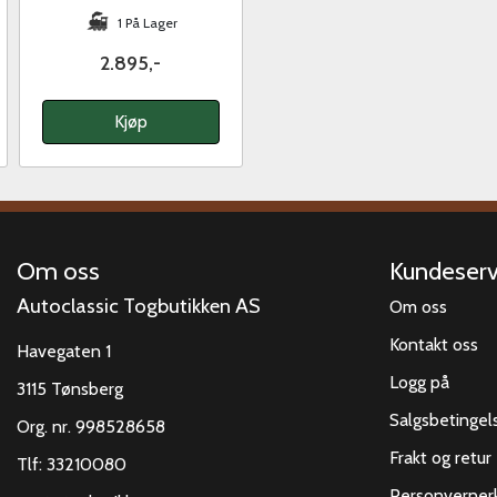
1 På Lager
2.895,-
Kjøp
Om oss
Kundeserv
Autoclassic Togbutikken AS
Om oss
Kontakt oss
Havegaten 1
Logg på
3115 Tønsberg
Salgsbetingel
Org. nr. 998528658
Frakt og retur
Tlf:
33210080
Personverner