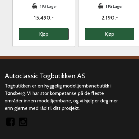
1 På Lager
1 På Lager
15.490,-
2.190,-
Kjøp
Kjøp
Autoclassic Togbutikken AS
Togbutikken er en hyggelig modelljernbanebutikk i
Tønsberg. Vi har stor kompetanse på de fleste
områder innen modelljernbane, og vi hjelper deg mer
enn gjerne med råd til ditt prosjekt.