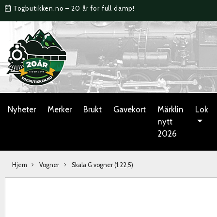
Togbutikken.no – 20 år for full damp!
Nyheter
Merker
Brukt
Gavekort
Märklin
Lok
nytt
2026
Hjem
Vogner
Skala G vogner (1:22,5)