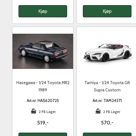
Kjøp
Kjøp
Hasegawa - 1/24 Toyota MR2
Tamiya - 1/24 Toyota GR
1989
Supra Custom
Art.nr: HAS620725
Art.nr: TAM24371
2 På Lager
2 På Lager
519,-
570,-