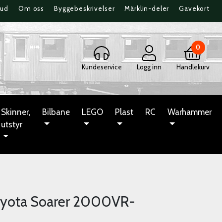
bud
Om oss
Byggebeskrivelser
Märklin-deler
Gavekort
0
Kundeservice
Logg inn
Handlekurv
Skinner,
Bilbane
LEGO
Plast
RC
Warhammer
utstyr
Toyota Soarer 2000VR-