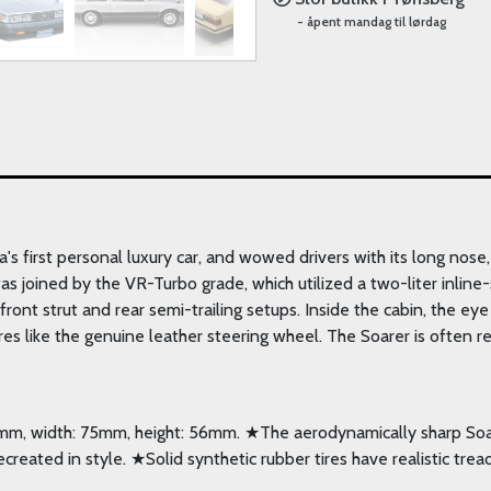
- åpent mandag til lørdag
s first personal luxury car, and wowed drivers with its long nose
 was joined by the VR-Turbo grade, which utilized a two-liter inli
nt strut and rear semi-trailing setups. Inside the cabin, the eye 
es like the genuine leather steering wheel. The Soarer is often r
92mm, width: 75mm, height: 56mm. ★The aerodynamically sharp Soare
 recreated in style. ★Solid synthetic rubber tires have realistic t