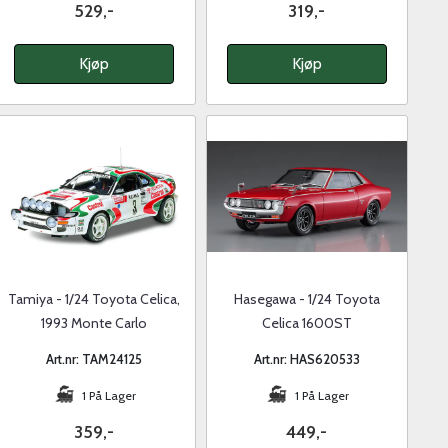
529,-
319,-
Kjøp
Kjøp
Tamiya - 1/24 Toyota Celica,
Hasegawa - 1/24 Toyota
1993 Monte Carlo
Celica 1600ST
Art.nr: TAM24125
Art.nr: HAS620533
1 På Lager
1 På Lager
359,-
449,-