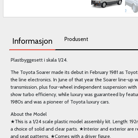
Produsent
Informasjon
Plastbyggesett i skala 1/24.
The Toyota Soarer made its debut in February 1981 as Toyota'
the line electronics. In June of that year the Soarer line-up
transmission, plus four-wheel independent suspension with fro
show turbo efficiency, while luxury was guaranteed by featur
1980s and was a pioneer of Toyota luxury cars.
About the Model
★This is a 1/24 scale plastic model assembly kit. Length: 1
a choice of solid and clear parts. ★Interior and exterior are
and seat patterns. ★Comes with a driver figure.