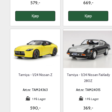
579,-
669,-
Kjøp
Kjøp
Tamiya - 1/24 Nissan Z
Tamiya - 1/24 Nissan Fairlady
280Z
Art.nr: TAM24363
Art.nr: TAM24015
1 På Lager
1 På Lager
590,-
369,-