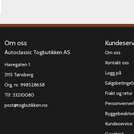
Om oss
Kundeserv
Autoclassic Togbutikken AS
Om oss
Kontakt oss
Havegaten 1
Logg på
3115 Tønsberg
Salgsbetingel
Org. nr. 998528658
Frakt og retur
Tlf:
33210080
Personverner
post@togbutikken.no
Byggebeskrive
Kundeservice
Gavekort