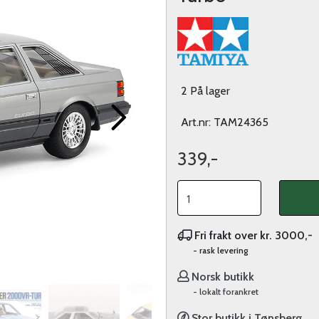
2 På lager
Art.nr:
TAM24365
339,-
Fri frakt over kr. 3000,-
- rask levering
Norsk butikk
- lokalt forankret
Stor butikk i Tønsberg