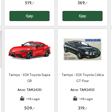
519,-
369,-
Kjøp
Kjøp
Tamiya - 1/24 Toyota Supra
Tamiya - 1/24 Toyota Celica
GR
GT-Four
Art.nr: TAM24351
Art.nr: TAM24133
1 På Lager
1 På Lager
509,-
319,-