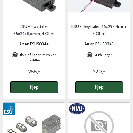
ESU - Høyttaler,
ESU - Høyttaler, 65x29x14mm,
55x24x8,6mm, 4 Ohm
4 Ohm
Art.nr: ESU50344
Art.nr: ESU50343
Ikke på lager, men kan
4 På Lager
bestilles
255,-
270,-
Kjøp
Kjøp