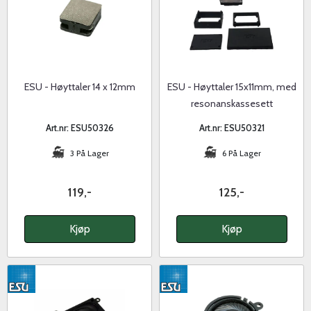
ESU - Høyttaler 14 x 12mm
ESU - Høyttaler 15x11mm, med
resonanskassesett
Art.nr: ESU50326
Art.nr: ESU50321
3 På Lager
6 På Lager
119,-
125,-
Kjøp
Kjøp