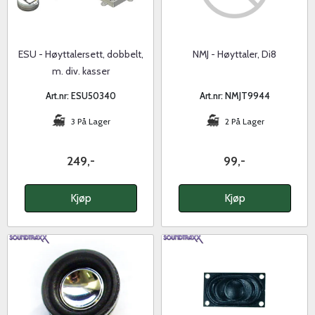
ESU - Høyttalersett, dobbelt,
NMJ - Høyttaler, Di8
m. div. kasser
Art.nr: ESU50340
Art.nr: NMJT9944
3 På Lager
2 På Lager
249,-
99,-
Kjøp
Kjøp