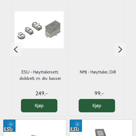
35mm
ESU - Høyttalersett,
NMJ - Høyttaler, Di8
E
dobbelt, m. div. kasser
m
249,-
99,-
Kjøp
Kjøp