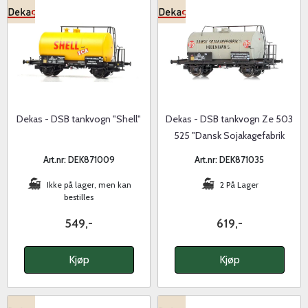
Dekas - DSB tankvogn "Shell"
Dekas - DSB tankvogn Ze 503
525 "Dansk Sojakagefabrik
A/S"
Art.nr: DEK871009
Art.nr: DEK871035
Ikke på lager, men kan
2 På Lager
bestilles
549,-
619,-
Kjøp
Kjøp