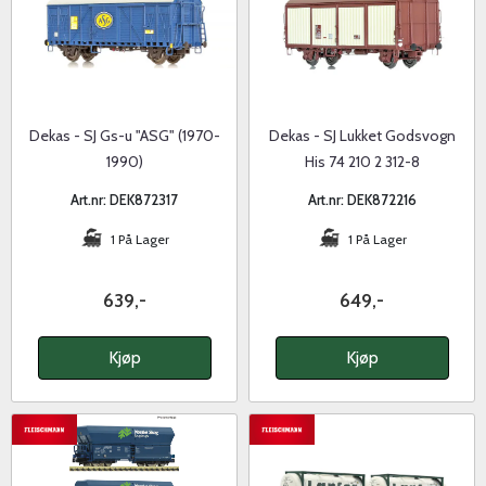
Dekas - SJ Gs-u "ASG" (1970-
Dekas - SJ Lukket Godsvogn
1990)
His 74 210 2 312-8
Art.nr: DEK872317
Art.nr: DEK872216
1 På Lager
1 På Lager
639,-
649,-
Kjøp
Kjøp