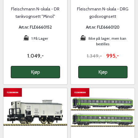
Fleischmann N-skala - DR
Fleischmann N-skala - DRG
tankvognsett "Minol"
godsvognsett
Art.nr: FLE6660152
Art.nr: FLE6660120
1 På Lager
Ikke på lager, men kan
bestilles
1.049,-
995,-
1.349,-
Kjøp
Kjøp