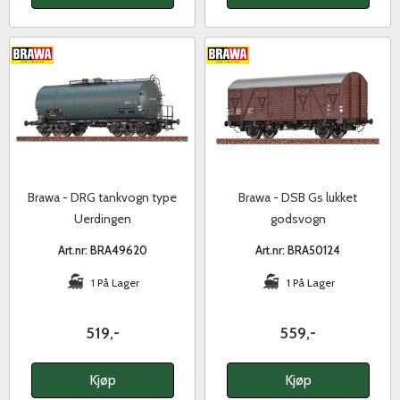
Brawa - DRG tankvogn type
Brawa - DSB Gs lukket
Uerdingen
godsvogn
Art.nr: BRA49620
Art.nr: BRA50124
1 På Lager
1 På Lager
519,-
559,-
Kjøp
Kjøp