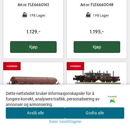
stålbjelker
Art.nr: FLE6660143
Art.nr: FLE6660048
1 På Lager
1 På Lager
1.129,-
1.195,-
Kjøp
Kjøp
Dette nettstedet bruker informasjonskapsler for å
Powered by
fungere korrekt, analysere trafikk, personalisering av
annonser og annonsering.
Avslå alle
Godta alle
Fleischmann N-skala - ÖBB
Fleischmann N-skala - ÖBB
0
Tadgs godsvogn
tunglastvogner, sett
Juster innstillingene
Hjem
Meny
Handlekurv
Søk
Konto