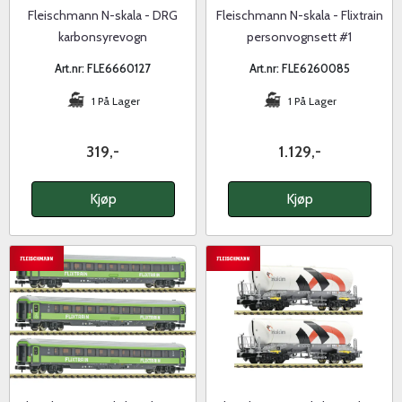
Fleischmann N-skala - DRG
Fleischmann N-skala - Flixtrain
karbonsyrevogn
personvognsett #1
Art.nr: FLE6660127
Art.nr: FLE6260085
1 På Lager
1 På Lager
319,-
1.129,-
Kjøp
Kjøp