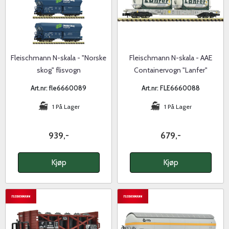
Fleischmann N-skala - "Norske
Fleischmann N-skala - AAE
skog" flisvogn
Containervogn "Lanfer"
Art.nr: fle6660089
Art.nr: FLE6660088
1 På Lager
1 På Lager
939,-
679,-
Kjøp
Kjøp