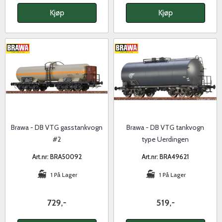
Kjøp
Kjøp
Brawa - DB VTG gasstankvogn
Brawa - DB VTG tankvogn
#2
type Uerdingen
Art.nr: BRA50092
Art.nr: BRA49621
1 På Lager
1 På Lager
729,-
519,-