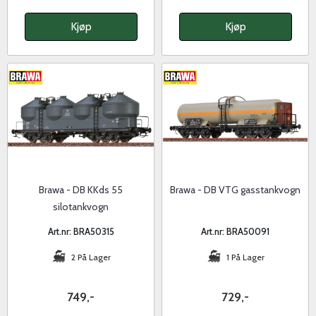
Kjøp
Kjøp
Brawa - DB KKds 55
Brawa - DB VTG gasstankvogn
silotankvogn
Art.nr: BRA50315
Art.nr: BRA50091
2 På Lager
1 På Lager
749,-
729,-