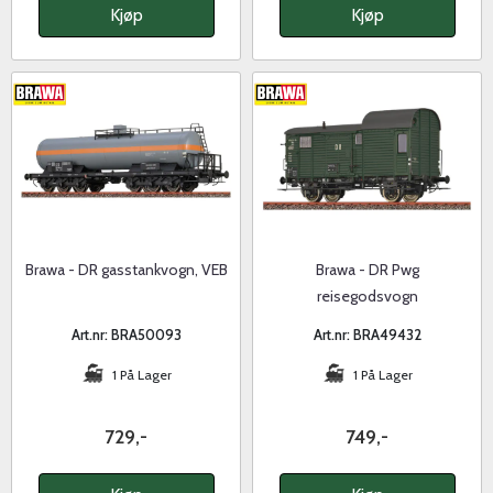
Kjøp
Kjøp
Brawa - DR gasstankvogn, VEB
Brawa - DR Pwg
reisegodsvogn
Art.nr: BRA50093
Art.nr: BRA49432
1 På Lager
1 På Lager
729,-
749,-