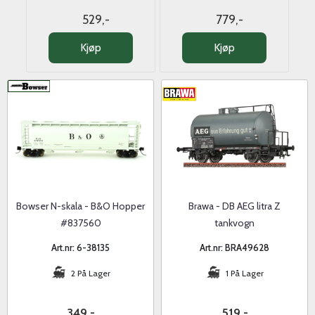
529,-
779,-
Kjøp
Kjøp
Bowser N-skala - B&O Hopper
Brawa - DB AEG litra Z
#837560
tankvogn
Art.nr: 6-38135
Art.nr: BRA49628
2 På Lager
1 På Lager
349,-
519,-