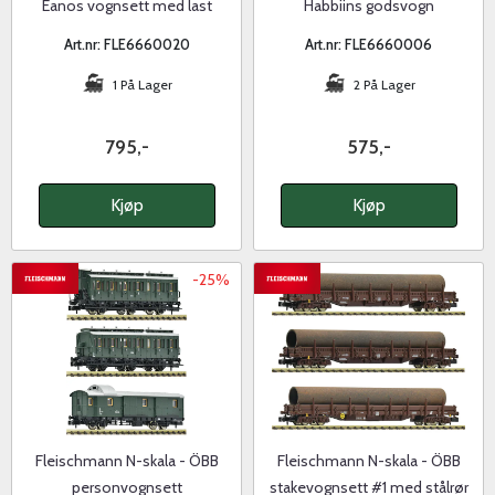
Eanos vognsett med last
Habbiins godsvogn
Art.nr: FLE6660020
Art.nr: FLE6660006
1 På Lager
2 På Lager
795,-
575,-
Kjøp
Kjøp
-25%
Fleischmann N-skala - ÖBB
Fleischmann N-skala - ÖBB
personvognsett
stakevognsett #1 med stålrør