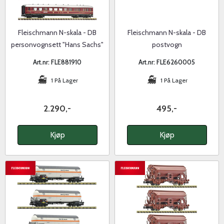
Fleischmann N-skala - DB
Fleischmann N-skala - DB
personvognsett "Hans Sachs"
postvogn
Art.nr: FLE881910
Art.nr: FLE6260005
1 På Lager
1 På Lager
2.290,-
495,-
Kjøp
Kjøp