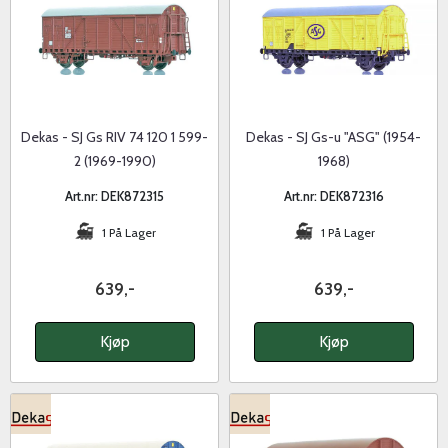
Dekas - SJ Gs RIV 74 120 1 599-
Dekas - SJ Gs-u "ASG" (1954-
2 (1969-1990)
1968)
Art.nr: DEK872315
Art.nr: DEK872316
1 På Lager
1 På Lager
639,-
639,-
Kjøp
Kjøp