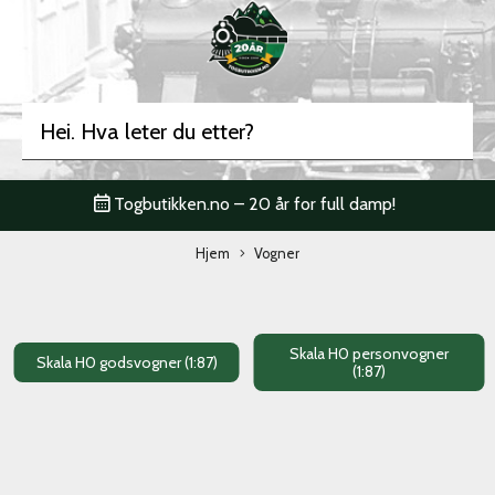
Togbutikken.no – 20 år for full damp!
Hjem
Vogner
Skala H0 personvogner
Skala H0 godsvogner (1:87)
(1:87)