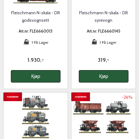
Fleischmann N-skala - DR
Fleischmann N-skala - DR
godsvognsett
syrevogn
Art.nr: FLE6660013
Art.nr: FLE6660145
1 På Lager
1 På Lager
1.930,-
319,-
Kjøp
Kjøp
-26%