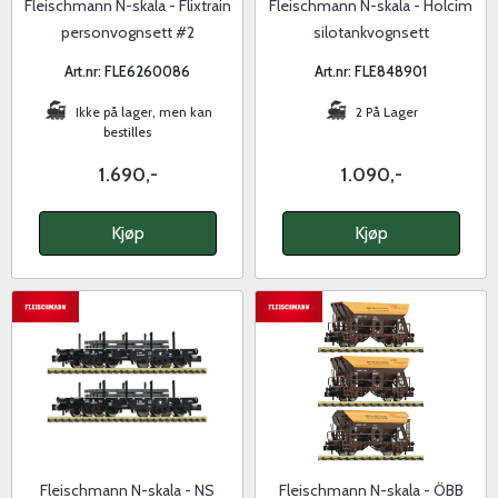
Fleischmann N-skala - Flixtrain
Fleischmann N-skala - Holcim
personvognsett #2
silotankvognsett
Art.nr: FLE6260086
Art.nr: FLE848901
Ikke på lager, men kan
2 På Lager
bestilles
1.690,-
1.090,-
Kjøp
Kjøp
Fleischmann N-skala - NS
Fleischmann N-skala - ÖBB