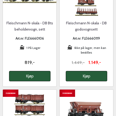
Fleischmann N-skala - DB Bts
Fleischmann N-skala - DB
beholdervogn, sett
godsvognsett
Art.nr: FLE6660106
Art.nr: FLE6660119
1 På Lager
Ikke på lager, men kan
bestilles
819,-
1.149,-
1.449,-
Kjøp
Kjøp