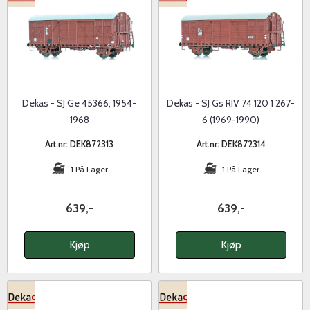
Dekas - SJ Ge 45366, 1954-
Dekas - SJ Gs RIV 74 120 1 267-
1968
6 (1969-1990)
Art.nr: DEK872313
Art.nr: DEK872314
1 På Lager
1 På Lager
639,-
639,-
Kjøp
Kjøp