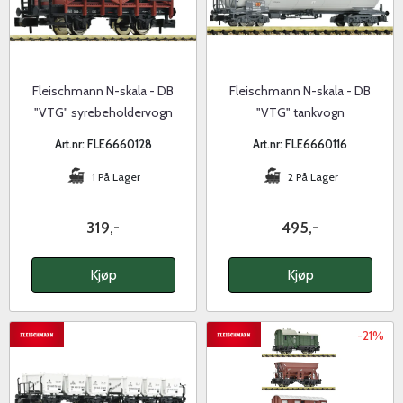
Fleischmann N-skala - DB
Fleischmann N-skala - DB
"VTG" syrebeholdervogn
"VTG" tankvogn
Art.nr: FLE6660128
Art.nr: FLE6660116
1 På Lager
2 På Lager
319,-
495,-
Kjøp
Kjøp
-21%