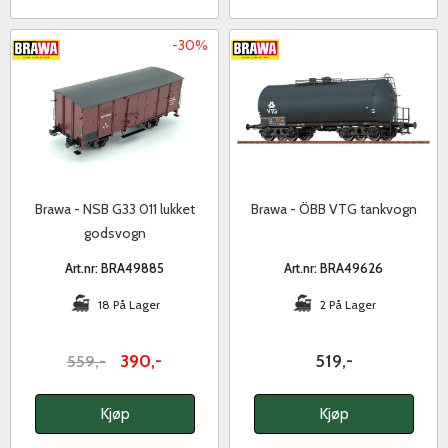
-30%
Brawa - NSB G33 011 lukket
Brawa - ÖBB VTG tankvogn
godsvogn
Art.nr: BRA49885
Art.nr: BRA49626
18 På Lager
2 På Lager
390,-
519,-
559,-
Kjøp
Kjøp