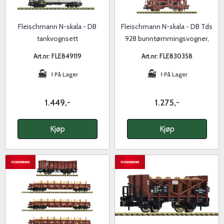
Fleischmann N-skala - DB
Fleischmann N-skala - DB Tds
tankvognsett
928 bunntømmingsvogner,
sett
Art.nr: FLE849119
Art.nr: FLE830358
1 På Lager
1 På Lager
1.449,-
1.275,-
Kjøp
Kjøp