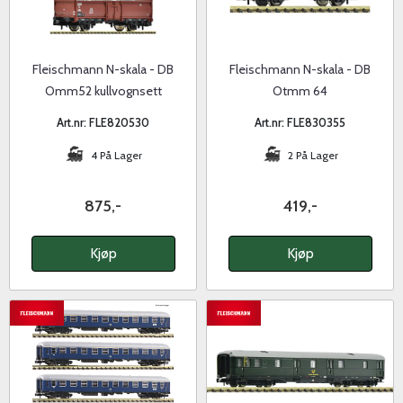
Fleischmann N-skala - DB
Fleischmann N-skala - DB
Omm52 kullvognsett
Otmm 64
bunntømmingsvogn
Art.nr: FLE820530
Art.nr: FLE830355
4 På Lager
2 På Lager
875,-
419,-
Kjøp
Kjøp