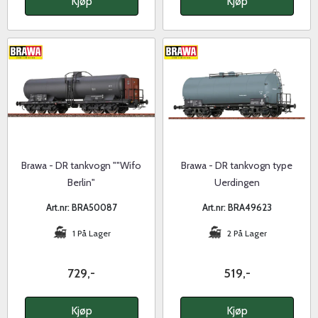
Kjøp
Kjøp
Brawa - DR tankvogn ""Wifo
Brawa - DR tankvogn type
Berlin"
Uerdingen
Art.nr: BRA50087
Art.nr: BRA49623
1 På Lager
2 På Lager
729,-
519,-
Kjøp
Kjøp