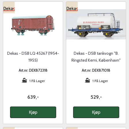
Dekas - DSB LQ 45267 (1954-
Dekas - DSB tankvogn "B.
1955)
Ringsted Kemi, København"
Art.nr: DEK872318
Art.nr: DEK871018
1 På Lager
1 På Lager
639,-
529,-
Kjøp
Kjøp