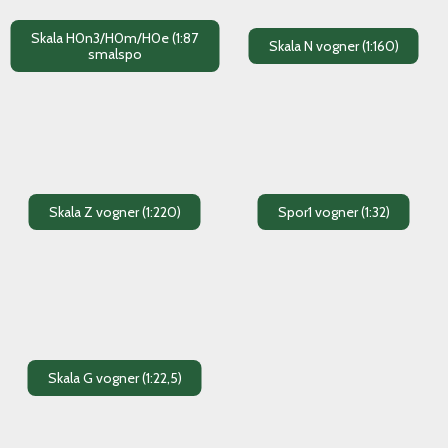
Skala H0n3/H0m/H0e (1:87
Skala N vogner (1:160)
smalspo
Skala Z vogner (1:220)
Spor1 vogner (1:32)
Skala G vogner (1:22,5)