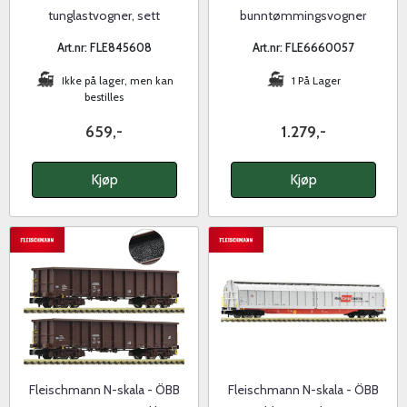
tunglastvogner, sett
bunntømmingsvogner
Art.nr: FLE845608
Art.nr: FLE6660057
Ikke på lager, men kan
1 På Lager
bestilles
659,-
1.279,-
Kjøp
Kjøp
Fleischmann N-skala - ÖBB
Fleischmann N-skala - ÖBB