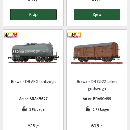
Kjøp
Kjøp
Brawa - DB AEG tankvogn
Brawa - DB Glr22 lukket
godsvogn
Art.nr: BRA49627
Art.nr: BRA50455
2 På Lager
2 På Lager
519,-
629,-