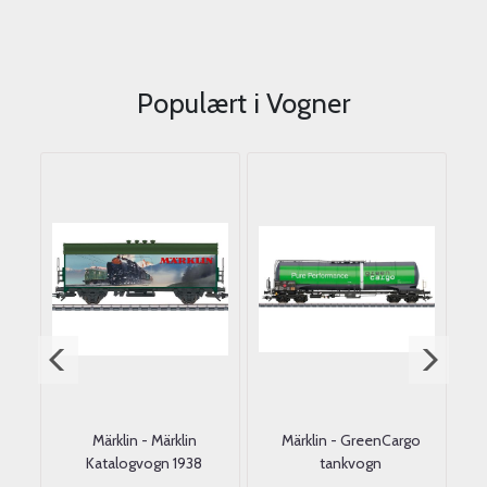
Populært i
Vogner
68
Märklin - Märklin
Märklin - GreenCargo
Br
n,
Katalogvogn 1938
tankvogn