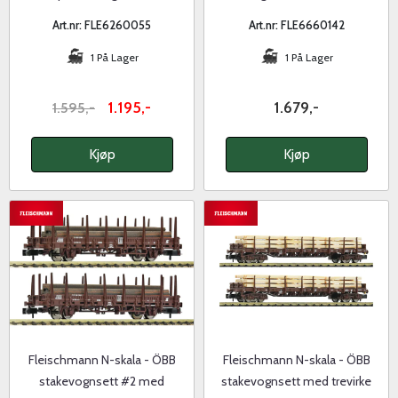
Art.nr: FLE6260055
Art.nr: FLE6660142
1 På Lager
1 På Lager
1.195,-
1.679,-
1.595,-
Kjøp
Kjøp
Fleischmann N-skala - ÖBB
Fleischmann N-skala - ÖBB
stakevognsett #2 med
stakevognsett med trevirke