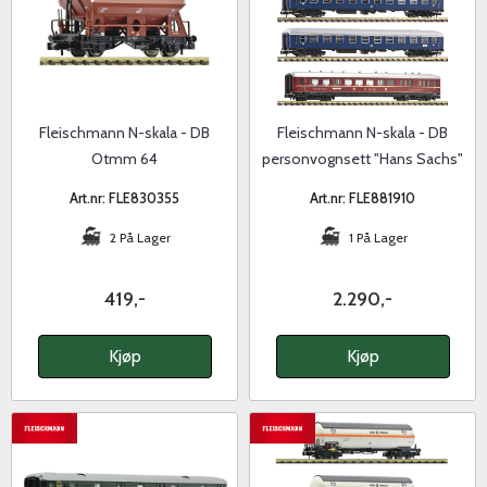
Fleischmann N-skala - DB
Fleischmann N-skala - DB
Otmm 64
personvognsett "Hans Sachs"
bunntømmingsvogn
Art.nr: FLE830355
Art.nr: FLE881910
2 På Lager
1 På Lager
419,-
2.290,-
Kjøp
Kjøp