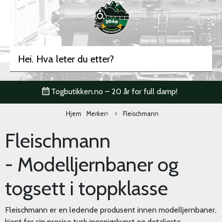
Togbutikken.no – 20 år for full damp!
Hjem
Merker
Fleischmann
Fleischmann
- Modelljernbaner og
togsett i toppklasse
Fleischmann er en ledende produsent innen modelljernbaner,
kjent for sin presise tysk ingeniørkunst og detaljerte