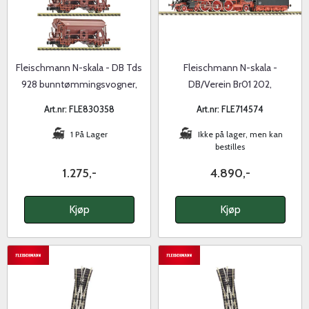
Fleischmann N-skala - DB Tds
Fleischmann N-skala -
928 bunntømmingsvogner,
DB/Verein Br01 202,
sett
museumslok, digital m lyd
Art.nr: FLE830358
Art.nr: FLE714574
1 På Lager
Ikke på lager, men kan
bestilles
1.275,-
4.890,-
Kjøp
Kjøp