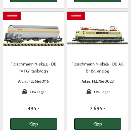
Fleischmann N-skala - DB
Fleischmann N-skala - DB AG
"VTG" tankvogn
br 151, analog
Art.nr: FLE6660116
Art.nr: FLE7560023
2 På Lager
1 På Lager
495,-
2.695,-
Kjøp
Kjøp