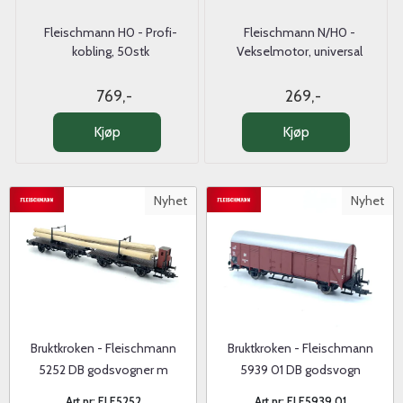
Fleischmann H0 - Profi-
Fleischmann N/H0 -
kobling, 50stk
Vekselmotor, universal
769,-
269,-
Kjøp
Kjøp
Nyhet
Nyhet
Bruktkroken - Fleischmann
Bruktkroken - Fleischmann
5252 DB godsvogner m
5939 01 DB godsvogn
tømmerlast
Art.nr: FLE5252
Art.nr: FLE5939 01