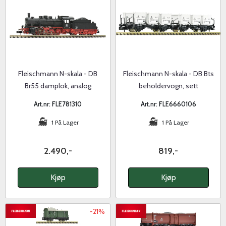
Fleischmann N-skala - DB
Fleischmann N-skala - DB Bts
Br55 damplok, analog
beholdervogn, sett
Art.nr: FLE781310
Art.nr: FLE6660106
1 På Lager
1 På Lager
2.490,-
819,-
Kjøp
Kjøp
-21%