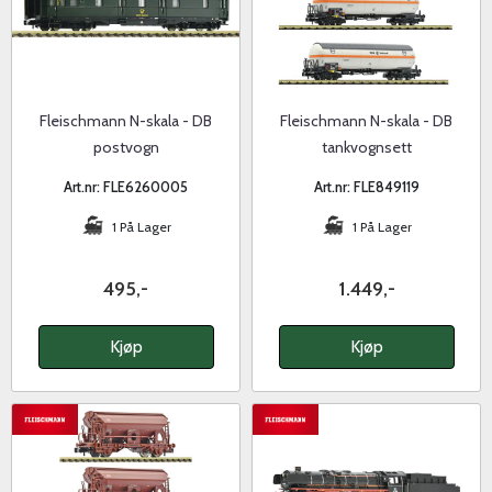
Fleischmann N-skala - DB
Fleischmann N-skala - DB
postvogn
tankvognsett
Art.nr: FLE6260005
Art.nr: FLE849119
1 På Lager
1 På Lager
495,-
1.449,-
Kjøp
Kjøp