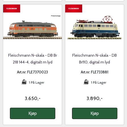
Fleischmann N-skala - DB Br
Fleischmann N-skala - DB
218 144-4, digitalt m lyd
Br110, digital m lyd
Art.nr: FLE7370023
Art.nr: FLE733881
1 På Lager
1 På Lager
3.650,-
3.890,-
Kjøp
Kjøp