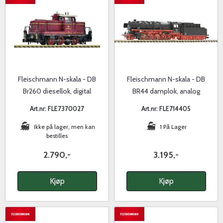
Fleischmann N-skala - DB
Fleischmann N-skala - DB
Br260 diesellok, digital
BR44 damplok, analog
Art.nr: FLE7370027
Art.nr: FLE714405
Ikke på lager, men kan
1 På Lager
bestilles
2.790,-
3.195,-
Kjøp
Kjøp