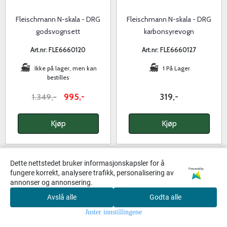
Fleischmann N-skala - DRG
Fleischmann N-skala - DRG
godsvognsett
karbonsyrevogn
Art.nr: FLE6660120
Art.nr: FLE6660127
Ikke på lager, men kan
1 På Lager
bestilles
995,-
319,-
1.349,-
Kjøp
Kjøp
Dette nettstedet bruker informasjonskapsler for å
Powered by
fungere korrekt, analysere trafikk, personalisering av
annonser og annonsering.
Avslå alle
Godta alle
0
Juster innstillingene
Hjem
Meny
Handlekurv
Søk
Konto