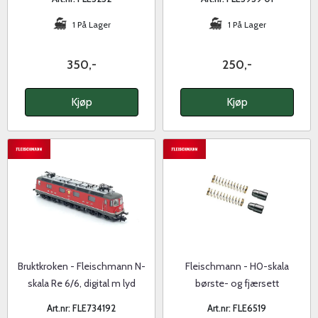
1 På Lager
1 På Lager
350,-
250,-
Kjøp
Kjøp
Bruktkroken - Fleischmann N-
Fleischmann - H0-skala
skala Re 6/6, digital m lyd
børste- og fjærsett
Art.nr: FLE734192
Art.nr: FLE6519