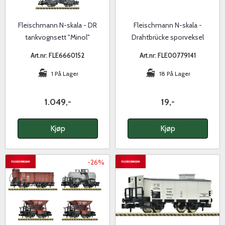
Fleischmann N-skala - DR
Fleischmann N-skala -
tankvognsett "Minol"
Drahtbrücke sporveksel
Art.nr: FLE6660152
Art.nr: FLE00779141
1 På Lager
18 På Lager
1.049,-
19,-
Kjøp
Kjøp
-26%