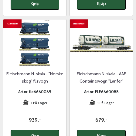
Kjøp
Kjøp
Fleischmann N-skala - "Norske
Fleischmann N-skala - AAE
skog" flisvogn
Containervogn "Lanfer"
Art.nr: fle6660089
Art.nr: FLE6660088
1 På Lager
1 På Lager
939,-
679,-
Kjøp
Kjøp