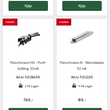
Kjøp
Kjøp
Fleischmann H0 - Profi-
Fleischmann N - Skinnelasker
kobling, 50stk
50 stk.
Art.nr: FLE386515
Art.nr: FLE22213
2 På Lager
11 På Lager
769,-
89,-