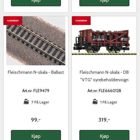
Fleischmann N-skala - Ballast
Fleischmann N-skala - DB
"VTG" syrebeholdervogn
Art.nr: FLE9479
Art.nr: FLE6660128
7 På Lager
1 På Lager
99,-
319,-
Kjøp
Kjøp