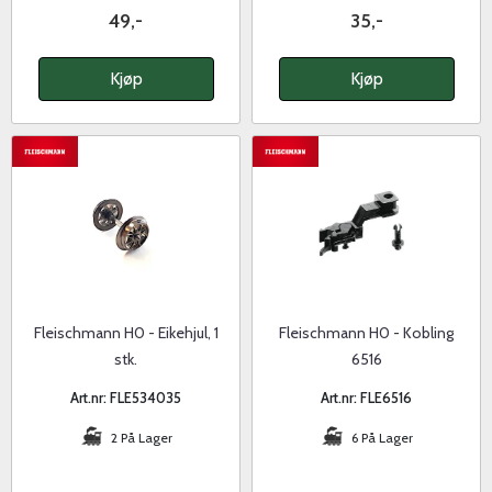
49,-
35,-
Kjøp
Kjøp
Fleischmann H0 - Eikehjul, 1
Fleischmann H0 - Kobling
stk.
6516
Art.nr: FLE534035
Art.nr: FLE6516
2 På Lager
6 På Lager