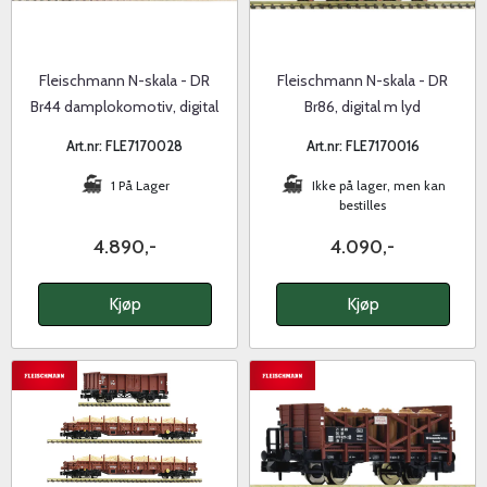
Fleischmann N-skala - DR
Fleischmann N-skala - DR
Br44 damplokomotiv, digital
Br86, digital m lyd
med lyd
Art.nr: FLE7170028
Art.nr: FLE7170016
1 På Lager
Ikke på lager, men kan
bestilles
4.890,-
4.090,-
Kjøp
Kjøp