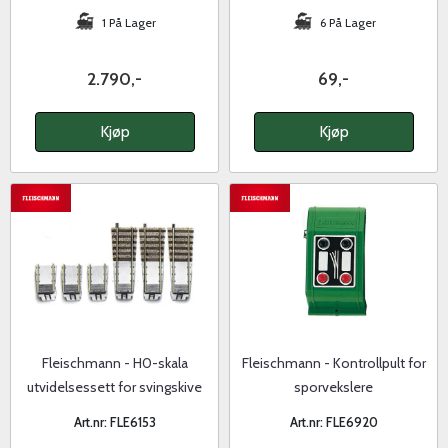
1 På Lager
6 På Lager
2.790,-
69,-
Kjøp
Kjøp
Fleischmann - H0-skala
Fleischmann - Kontrollpult for
utvidelsessett for svingskive
sporvekslere
Art.nr: FLE6153
Art.nr: FLE6920