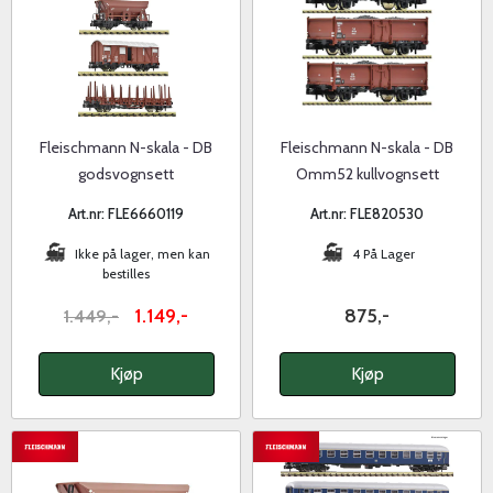
Fleischmann N-skala - DB
Fleischmann N-skala - DB
godsvognsett
Omm52 kullvognsett
Art.nr: FLE6660119
Art.nr: FLE820530
Ikke på lager, men kan
4 På Lager
bestilles
1.149,-
875,-
1.449,-
Kjøp
Kjøp