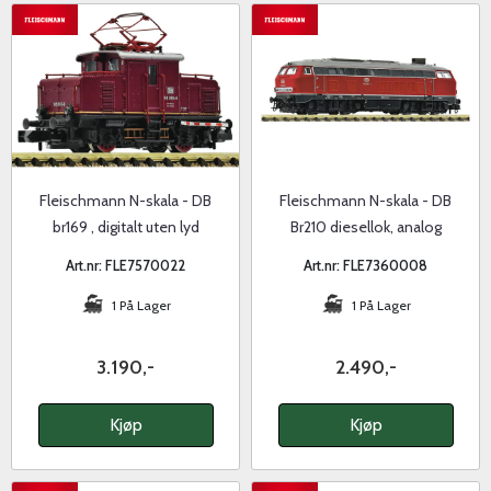
Fleischmann N-skala - DB
Fleischmann N-skala - DB
br169 , digitalt uten lyd
Br210 diesellok, analog
Art.nr: FLE7570022
Art.nr: FLE7360008
1 På Lager
1 På Lager
3.190,-
2.490,-
Kjøp
Kjøp