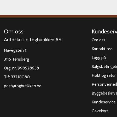
Om oss
Kundeserv
Autoclassic Togbutikken AS
Om oss
Kontakt oss
Havegaten 1
Logg på
3115 Tønsberg
Salgsbetingel
Org. nr. 998528658
Frakt og retur
Tlf:
33210080
Personverner
post@togbutikken.no
Byggebeskrive
Kundeservice
Gavekort