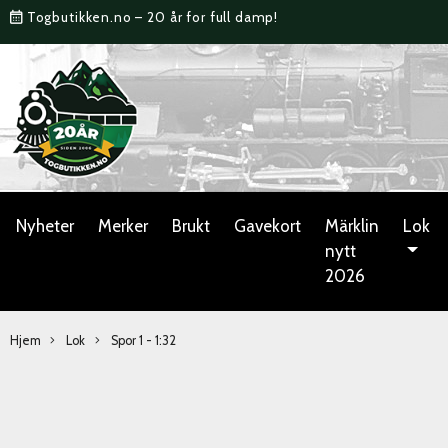
Togbutikken.no – 20 år for full damp!
Nyheter
Merker
Brukt
Gavekort
Märklin
Lok
nytt
2026
Hjem
Lok
Spor 1 - 1:32