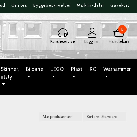
bud
Om oss
Byggebeskrivelser
Märklin-deler
Gavekort
0
Kundeservice
Logg inn
Handlekurv
Skinner,
Bilbane
LEGO
Plast
RC
Warhammer
utstyr