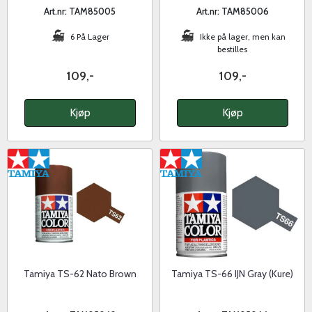
Art.nr: TAM85005
Art.nr: TAM85006
6 På Lager
Ikke på lager, men kan
bestilles
109,-
109,-
Kjøp
Kjøp
Tamiya TS-62 Nato Brown
Tamiya TS-66 IJN Gray (Kure)