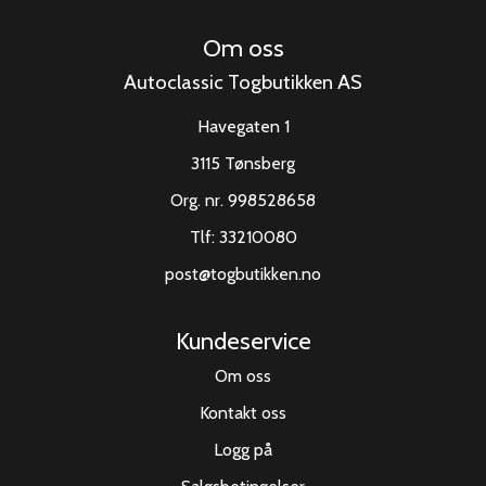
Om oss
Autoclassic Togbutikken AS
Havegaten 1
3115 Tønsberg
Org. nr. 998528658
Tlf:
33210080
post@togbutikken.no
Kundeservice
Om oss
Kontakt oss
Logg på