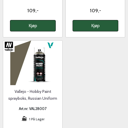
109,-
109,-
Kjøp
Kjøp
Vallejo - Hobby Paint
sprayboks, Russian Uniform
28.007
Art.nr: VAL28007
1 På Lager