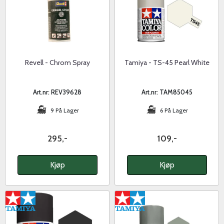
Revell - Chrom Spray
Tamiya - TS-45 Pearl White
Art.nr: REV39628
Art.nr: TAM85045
9 På Lager
6 På Lager
295,-
109,-
Kjøp
Kjøp