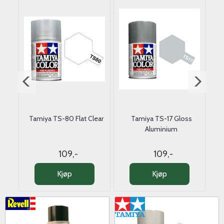
ray
Tamiya TS-80 Flat Clear
Tamiya TS-17 Gloss
T
Aluminium
109,-
109,-
Kjøp
Kjøp