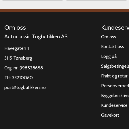
Om oss
Kundeserv
Autoclassic Togbutikken AS
Om oss
Kontakt oss
Havegaten 1
Logg på
3115 Tønsberg
Salgsbetingel
Org. nr. 998528658
Frakt og retur
Tlf:
33210080
Personverner
post@togbutikken.no
Byggebeskrive
Kundeservice
Gavekort