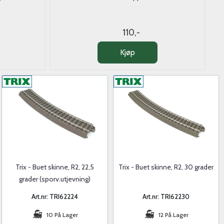
110,-
Kjøp
Trix - Buet skinne, R2, 22,5
Trix - Buet skinne, R2, 30 grader
grader (sporv.utjevning)
Art.nr: TRI62224
Art.nr: TRI62230
10 På Lager
12 På Lager