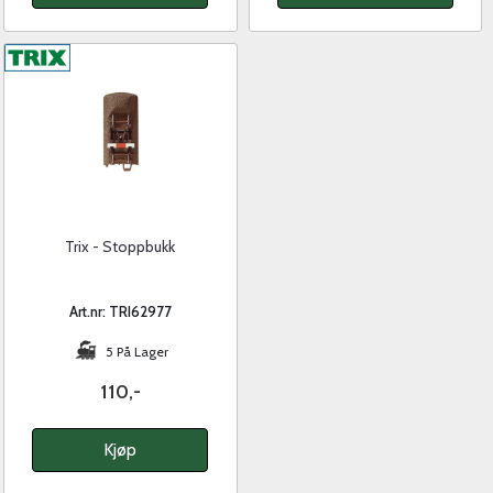
Trix - Stoppbukk
Art.nr: TRI62977
5 På Lager
110,-
Kjøp