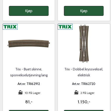
Kjøp
Kjøp
Trix - Buet skinne,
Trix - Dobbel kryssveksel,
sporvekselutjevning lang
elektrisk
veksel
Art.nr: TRI62912
Art.nr: TRI62720
10 På Lager
2 På Lager
81,-
1.150,-