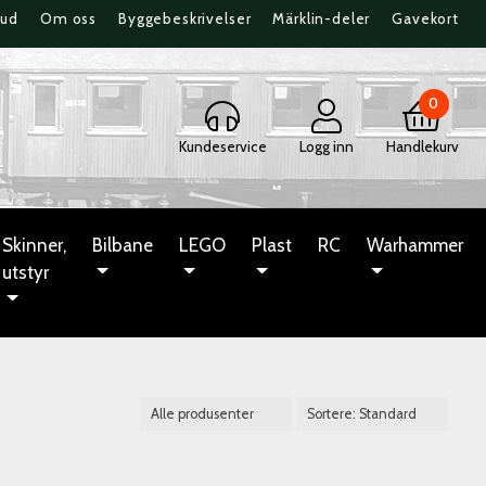
bud
Om oss
Byggebeskrivelser
Märklin-deler
Gavekort
0
Kundeservice
Logg inn
Handlekurv
Skinner,
Bilbane
LEGO
Plast
RC
Warhammer
utstyr