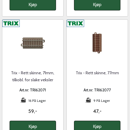
Kjøp
Kjøp
Trix - Rett skinne, 71mm,
Trix - Rett skinne, 77mm
tilkobl. for slake veksler
Art.nr: TRI62071
Art.nr: TRI62077
16 På Lager
9 På Lager
59,-
47,-
Kjøp
Kjøp