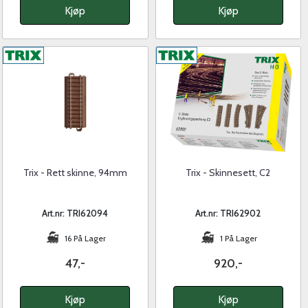
Kjøp
Kjøp
Trix - Rett skinne, 94mm
Trix - Skinnesett, C2
Art.nr: TRI62094
Art.nr: TRI62902
16 På Lager
1 På Lager
47,-
920,-
Kjøp
Kjøp