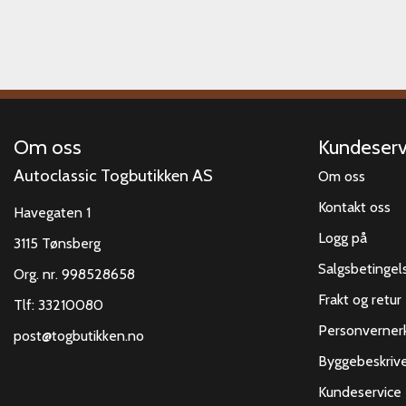
Om oss
Kundeserv
Autoclassic Togbutikken AS
Om oss
Kontakt oss
Havegaten 1
Logg på
3115 Tønsberg
Salgsbetingel
Org. nr. 998528658
Frakt og retur
Tlf:
33210080
Personverner
post@togbutikken.no
Byggebeskrive
Kundeservice