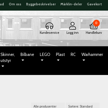
bud
Om oss
Byggebeskrivelser
Märklin-deler
Gavekort
0
Kundeservice
Logg inn
Handlekurv
Skinner,
Bilbane
LEGO
Plast
RC
Warhammer
utstyr