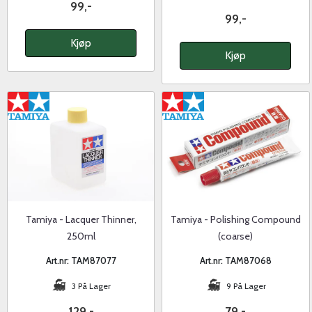
99,-
99,-
Kjøp
Kjøp
Tamiya - Lacquer Thinner,
Tamiya - Polishing Compound
250ml
(coarse)
Art.nr: TAM87077
Art.nr: TAM87068
3 På Lager
9 På Lager
129,-
79,-