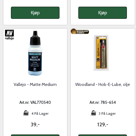
Kjøp
Kjøp
Vallejo - Matte Medium
Woodland - Hob-E-Lube, olje
Art.nr: VAL770540
Art.nr: 785-654
4 På Lager
3 På Lager
39,-
129,-