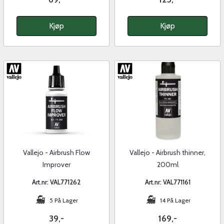
Kjøp
Kjøp
Vallejo - Airbrush Flow
Vallejo - Airbrush thinner,
Improver
200ml
Art.nr: VAL771262
Art.nr: VAL771161
5 På Lager
14 På Lager
39,-
169,-