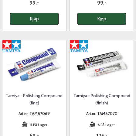
99,-
99,-
Kjøp
Kjøp
Tamiya - Polishing Compound
Tamiya - Polishing Compound
(fine)
(finish)
Art.nr: TAM87069
Art.nr: TAM87070
5 På Lager
6 På Lager
69,-
125,-