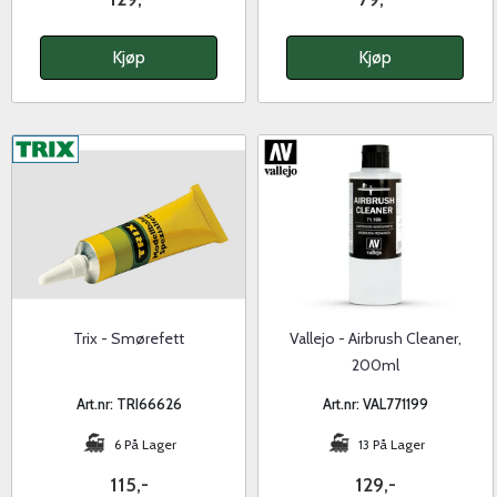
Kjøp
Kjøp
Trix - Smørefett
Vallejo - Airbrush Cleaner,
200ml
Art.nr: TRI66626
Art.nr: VAL771199
6 På Lager
13 På Lager
115,-
129,-