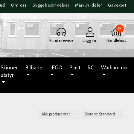
bud
Om oss
Byggebeskrivelser
Märklin-deler
Gavekort
0
Kundeservice
Logg inn
Handlekurv
Skinner,
Bilbane
LEGO
Plast
RC
Warhammer
utstyr