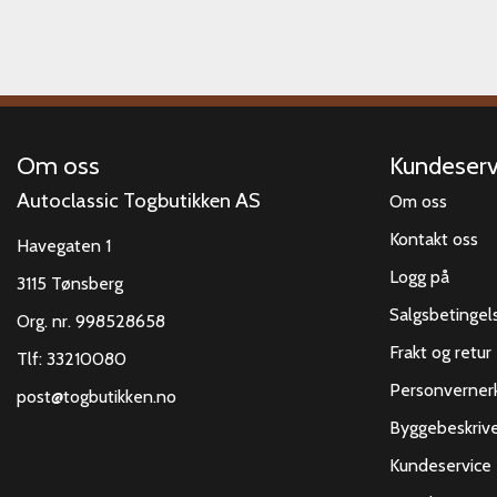
Om oss
Kundeserv
Autoclassic Togbutikken AS
Om oss
Kontakt oss
Havegaten 1
Logg på
3115 Tønsberg
Salgsbetingel
Org. nr. 998528658
Frakt og retur
Tlf:
33210080
Personverner
post@togbutikken.no
Byggebeskrive
Kundeservice