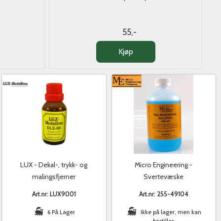
55,-
Kjøp
LUX - Dekal-, trykk- og
Micro Engineering -
malingsfjerner
Svertevæske
Art.nr: LUX9001
Art.nr: 255-49104
6 På Lager
Ikke på lager, men kan
bestilles