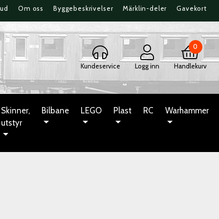
bud
Om oss
Byggebeskrivelser
Märklin-deler
Gavekort
0
Kundeservice
Logg inn
Handlekurv
Skinner,
Bilbane
LEGO
Plast
RC
Warhammer
utstyr