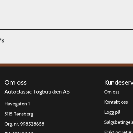
3g
Om oss
Kundeserv
Autoclassic Togbutikken AS
Om oss
Kontakt oss
Havegaten 1
Logg på
3115 Tønsberg
Salgsbetingel
Org. nr. 998528658
Frakt og retur