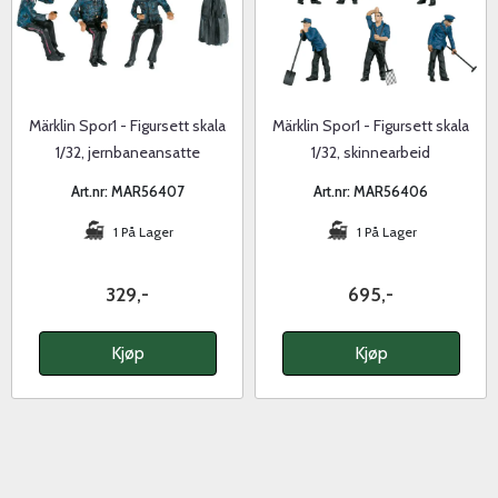
Märklin Spor1 - Figursett skala
Märklin Spor1 - Figursett skala
1/32, jernbaneansatte
1/32, skinnearbeid
Art.nr: MAR56407
Art.nr: MAR56406
1 På Lager
1 På Lager
329,-
695,-
Kjøp
Kjøp