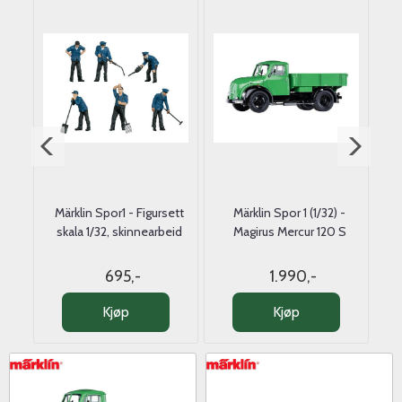
tting
Märklin Spor1 - Figursett
Märklin Spor 1 (1/32) -
M
of
skala 1/32, skinnearbeid
Magirus Mercur 120 S
sk
695,-
1.990,-
Kjøp
Kjøp