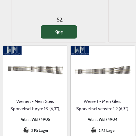
52,-
Kjøp
Weinert - Mein Gleis
Weinert - Mein Gleis
Sporveksel høyre 1:9 (6,3°),
Sporveksel venstre 1:9 (6,3°),
fleksibel
fleksibel
Art.nr: WEI74905
Art.nr: WEI74904
3 På Lager
2 På Lager