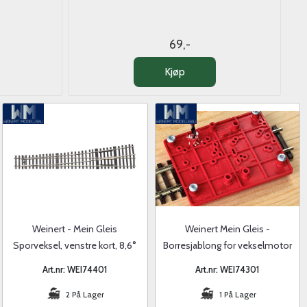
69,-
Kjøp
Weinert - Mein Gleis
Weinert Mein Gleis -
Sporveksel, venstre kort, 8,6°
Borresjablong for vekselmotor
Art.nr: WEI74401
Art.nr: WEI74301
2 På Lager
1 På Lager