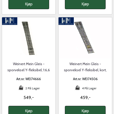
Kjøp
Kjøp
Weinert Mein Gleis -
Weinert Mein Gleis -
sporveksel Y-fleksibel, 1:6,6
sporveksel Y-fleksibel, kort,
1:6,6
Art.nr: WEI74666
Art.nr: WEI74506
2 På Lager
4 På Lager
549,-
459,-
Kjøp
Kjøp