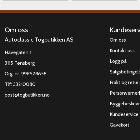
Om oss
Kundeserv
Autoclassic Togbutikken AS
Om oss
Kontakt oss
Havegaten 1
Logg på
3115 Tønsberg
Salgsbetingel
Org. nr. 998528658
Frakt og retur
Tlf:
33210080
Personverner
post@togbutikken.no
Byggebeskrive
Kundeservice
Gavekort