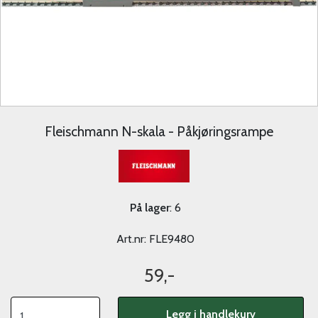
Fleischmann N-skala - Påkjøringsrampe
På lager
: 6
Art.nr:
FLE9480
59,-
Legg i handlekurv