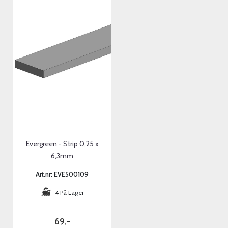
Evergreen - Strip 0,25 x
6,3mm
Art.nr: EVE500109
4 På Lager
69,-