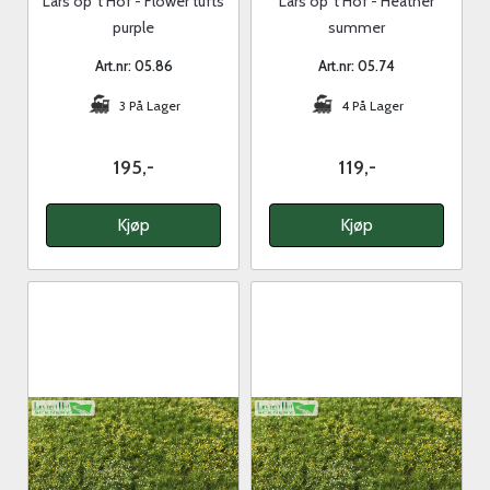
Lars op 't Hof - Flower tufts
Lars op 't Hof - Heather
purple
summer
Art.nr: 05.86
Art.nr: 05.74
3 På Lager
4 På Lager
195,-
119,-
Kjøp
Kjøp