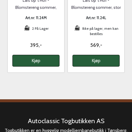
Lars op 't Hof -
Lars op 't Hof -
Blomstereng sommer,
Blomstereng sommer, stor
medium
Art.nr: 11.24M
Art.nr: 11.24L
2 På Lager
Ikke på lager, men kan
bestilles
395,-
569,-
Kjøp
Kjøp
Autoclassic Togbutikken AS
Togbutikken er en hyggelig modelljernbanebutikk i Tønsberg.