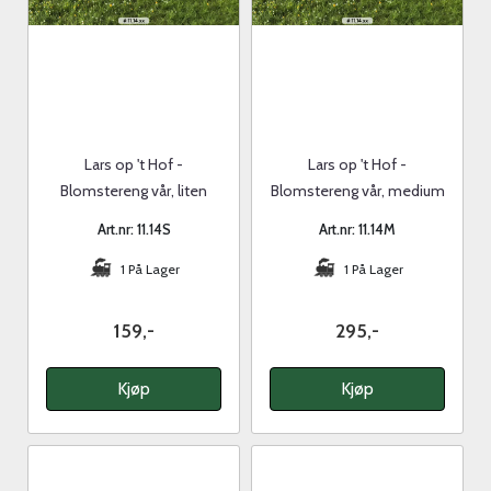
Lars op 't Hof -
Lars op 't Hof -
Blomstereng vår, liten
Blomstereng vår, medium
Art.nr: 11.14S
Art.nr: 11.14M
1 På Lager
1 På Lager
159,-
295,-
Kjøp
Kjøp