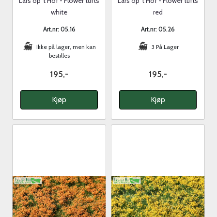
Lars op 't Hof - Flower tufts
Lars op 't Hof - Flower tufts
white
red
Art.nr: 05.16
Art.nr: 05.26
Ikke på lager, men kan
3 På Lager
bestilles
195,-
195,-
Kjøp
Kjøp