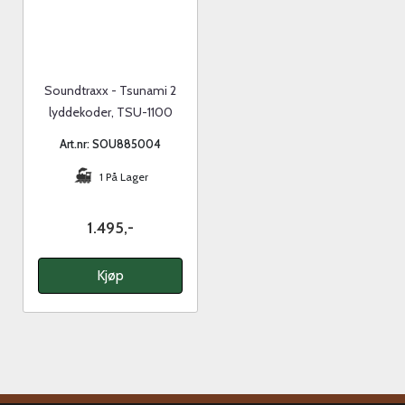
Soundtraxx - Tsunami 2
lyddekoder, TSU-1100
Baldwin&Other diesel
Art.nr: SOU885004
1 På Lager
1.495,-
Kjøp