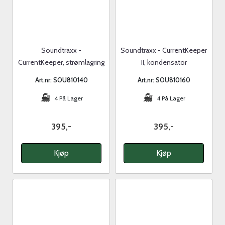
Soundtraxx -
Soundtraxx - CurrentKeeper
CurrentKeeper, strømlagring
II, kondensator
for dekoder
Art.nr: SOU810140
Art.nr: SOU810160
4 På Lager
4 På Lager
395,-
395,-
Kjøp
Kjøp