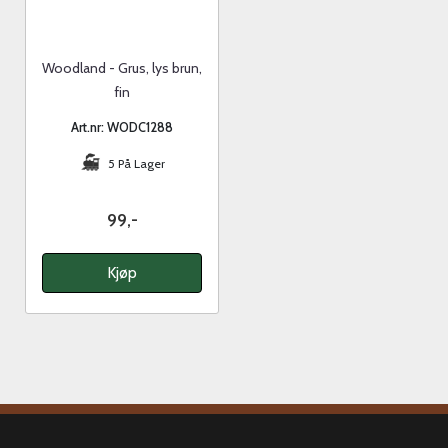
Woodland - Grus, lys brun,
fin
Art.nr: WODC1288
5 På Lager
99,-
Kjøp