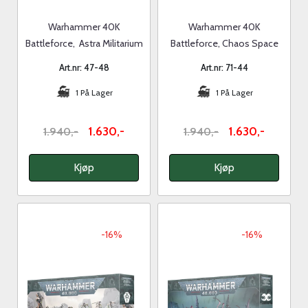
Warhammer 40K
Warhammer 40K
Battleforce, Astra Militarium
Battleforce, Chaos Space
Platoon
Marines Warband
Art.nr: 47-48
Art.nr: 71-44
1 På Lager
1 På Lager
1.630,-
1.630,-
1.940,-
1.940,-
Kjøp
Kjøp
-16%
-16%