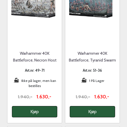
Warhammer 40K
Warhammer 40K
Battleforce, Necron Host
Battleforce, Tyranid Swarm
Art.nr: 49-71
Art.nr: 51-36
Ikke på lager, men kan
1 På Lager
bestilles
1.630,-
1.630,-
1.940,-
1.940,-
Kjøp
Kjøp