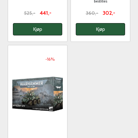
bestilles
441,-
302,-
525,-
360,-
Kjøp
Kjøp
-16%