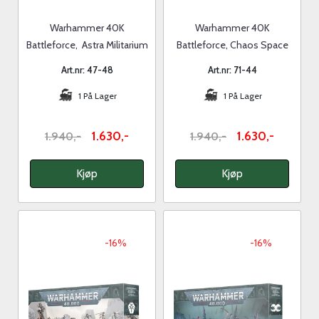
Warhammer 40K
Warhammer 40K
Battleforce, Astra Militarium
Battleforce, Chaos Space
Platoon
Marines Warband
Art.nr: 47-48
Art.nr: 71-44
1 På Lager
1 På Lager
1.630,-
1.630,-
1.940,-
1.940,-
Kjøp
Kjøp
-16%
-16%