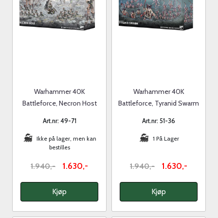
Warhammer 40K
Warhammer 40K
Battleforce, Necron Host
Battleforce, Tyranid Swarm
Art.nr: 49-71
Art.nr: 51-36
Ikke på lager, men kan
1 På Lager
bestilles
1.630,-
1.630,-
1.940,-
1.940,-
Kjøp
Kjøp