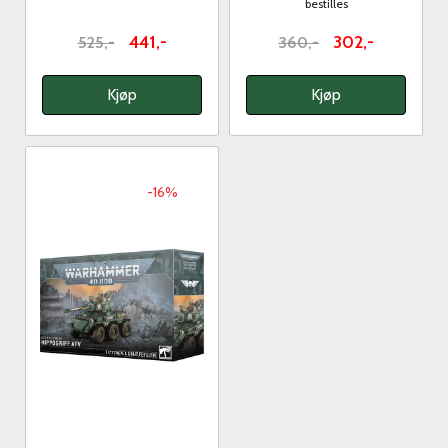
bestilles
441,-
302,-
525,-
360,-
Kjøp
Kjøp
-16%