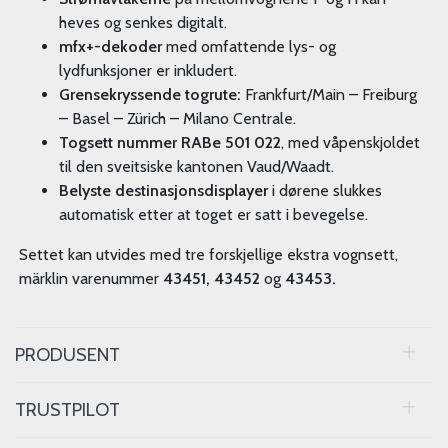
heves og senkes digitalt.
mfx+-dekoder
med omfattende lys- og
lydfunksjoner er inkludert.
Grensekryssende togrute:
Frankfurt/Main – Freiburg
– Basel – Zürich – Milano Centrale.
Togsett nummer RABe 501 022
, med våpenskjoldet
til den sveitsiske kantonen Vaud/Waadt.
Belyste destinasjonsdisplayer
i dørene slukkes
automatisk etter at toget er satt i bevegelse.
Settet kan utvides med tre forskjellige ekstra vognsett,
märklin varenummer
43451, 43452
og
43453.
PRODUSENT
TRUSTPILOT