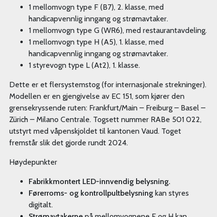
1 mellomvogn type F (B7), 2. klasse, med
handicapvennlig inngang og strømavtaker.
1 mellomvogn type G (WR6), med restaurantavdeling.
1 mellomvogn type H (A5), 1. klasse, med
handicapvennlig inngang og strømavtaker.
1 styrevogn type L (At2), 1. klasse.
Dette er et flersystemstog (for internasjonale strekninger).
Modellen er en gjengivelse av EC 151, som kjører den
grensekryssende ruten: Frankfurt/Main – Freiburg – Basel –
Zürich – Milano Centrale. Togsett nummer RABe 501 022,
utstyrt med våpenskjoldet til kantonen Vaud. Toget
fremstår slik det gjorde rundt 2024.
Høydepunkter
Fabrikkmontert LED-innvendig belysning.
Førerroms- og kontrollpultbelysning
kan styres
digitalt.
Strømavtakerne
på mellomvognene F og H kan