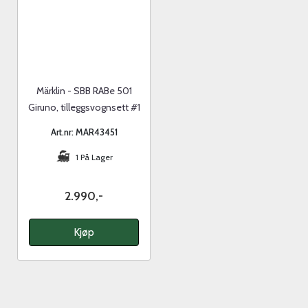
Märklin - SBB RABe 501
Giruno, tilleggsvognsett #1
Art.nr: MAR43451
1 På Lager
2.990,-
Kjøp