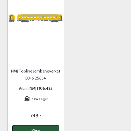
NMJ Topline Jernbaneverket
B3-6 25634
Art.nr: NMJT106.423
1 På Lager
749,-
Kjøp