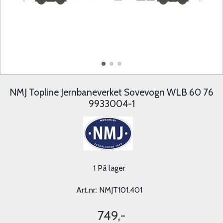
NMJ Topline Jernbaneverket Sovevogn WLB 60 76
9933004-1
1 På lager
Art.nr:
NMJT101.401
749,-