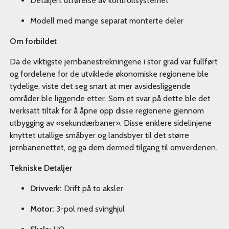
Detaljert utførelse av kontrollsystemet
Modell med mange separat monterte deler
Om forbildet
Da de viktigste jernbanestrekningene i stor grad var fullført
og fordelene for de utviklede økonomiske regionene ble
tydelige, viste det seg snart at mer avsidesliggende
områder ble liggende etter. Som et svar på dette ble det
iverksatt tiltak for å åpne opp disse regionene gjennom
utbygging av «sekundærbaner». Disse enklere sidelinjene
knyttet utallige småbyer og landsbyer til det større
jernbanenettet, og ga dem dermed tilgang til omverdenen.
Tekniske Detaljer
Drivverk:
Drift på to aksler
Motor:
3-pol med svinghjul