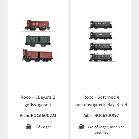
Roco - K.Bay.sts.B
Roco - Sett med 4
godsvognsett
personvogner K. Bay. Sts. B
Art.nr: ROC6600223
Art.nr: ROC6200197
1 På Lager
Ikke på lager, men kan
bestilles