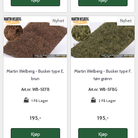
Nyhet
Nyhet
Martin Welberg - Busker type E,
Martin Welberg - Busker type F,
brun
tørr grønn
Art.nr: WB-SEFB
Art.nr: WB-SFBG
1 På Lager
2 På Lager
195,-
195,-
Kjøp
Kjøp