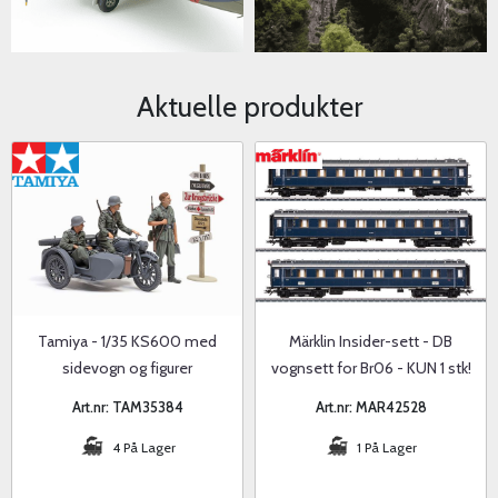
Aktuelle produkter
Tamiya - 1/35 KS600 med
Märklin Insider-sett - DB
sidevogn og figurer
vognsett for Br06 - KUN 1 stk!
Art.nr: TAM35384
Art.nr: MAR42528
4 På Lager
1 På Lager