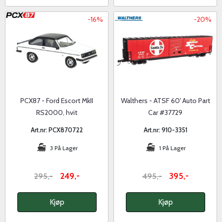
-16%
-20%
PCX87 - Ford Escort MkII
Walthers - ATSF 60' Auto Part
RS2000, hvit
Car #37729
Art.nr: PCX870722
Art.nr: 910-3351
3 På Lager
1 På Lager
249,-
395,-
295,-
495,-
Kjøp
Kjøp