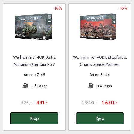
-16%
-16%
Warhammer 40K, Astra
Warhammer 40K Battleforce,
Militarium Centaur RSV
Chaos Space Marines
Warband
Art.nr: 47-45
Art.nr: 71-44
1 På Lager
1 På Lager
441,-
1.630,-
525,-
1.940,-
Kjøp
Kjøp