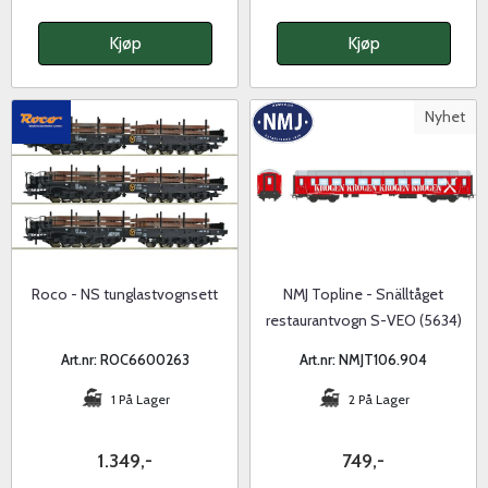
Kjøp
Kjøp
Nyhet
Roco - NS tunglastvognsett
NMJ Topline - Snälltåget
restaurantvogn S-VEO (5634)
KROGEN, Rød
Art.nr: ROC6600263
Art.nr: NMJT106.904
1 På Lager
2 På Lager
1.349,-
749,-