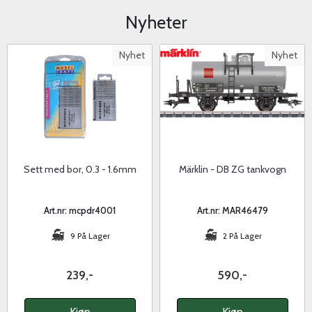
Nyheter
Nyhet
Nyhet
Sett med bor, 0.3 - 1.6mm
Märklin - DB ZG tankvogn
Art.nr: mcpdr4001
Art.nr: MAR46479
9 På Lager
2 På Lager
239,-
590,-
Kjøp
Kjøp