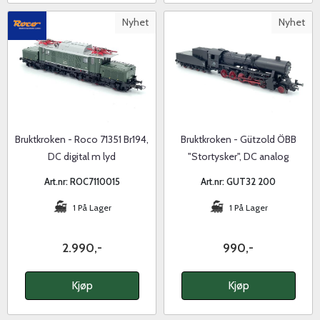
Nyhet
Nyhet
Bruktkroken - Roco 71351 Br194,
Bruktkroken - Gützold ÖBB
DC digital m lyd
"Stortysker", DC analog
Art.nr: ROC7110015
Art.nr: GUT32 200
1 På Lager
1 På Lager
2.990,-
990,-
Kjøp
Kjøp