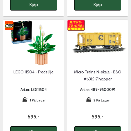
Kjøp
Kjøp
LEGO 11504 - Fredslilje
Micro Trains N-skala - B&O
#631517 hopper
Art.nr: LEG11504
Art.nr: 489-9500091
1 På Lager
2 På Lager
695,-
595,-