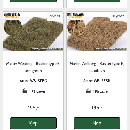
Nyhet
Nyhet
Martin Welberg - Busker type E,
Martin Welberg - Busker type E,
tørr grønn
sandbrun
Art.nr: WB-SEBG
Art.nr: WB-SESB
1 På Lager
1 På Lager
195,-
195,-
Kjøp
Kjøp