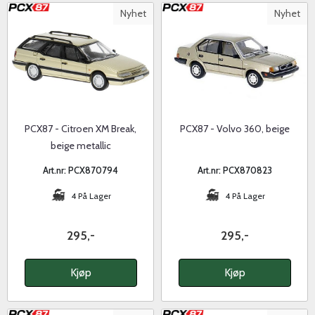
Nyhet
Nyhet
PCX87 - Citroen XM Break,
PCX87 - Volvo 360, beige
beige metallic
Art.nr: PCX870794
Art.nr: PCX870823
4 På Lager
4 På Lager
295,-
295,-
Kjøp
Kjøp