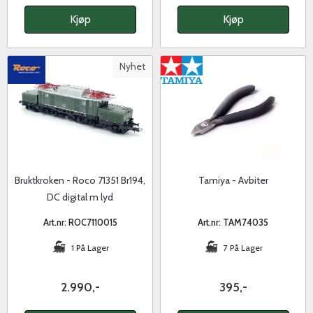
Kjøp
Kjøp
Nyhet
Bruktkroken - Roco 71351 Br194,
Tamiya - Avbiter
DC digital m lyd
Art.nr: ROC7110015
Art.nr: TAM74035
1 På Lager
7 På Lager
2.990,-
395,-