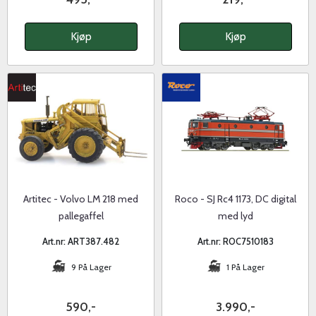
Kjøp
Kjøp
Artitec - Volvo LM 218 med
Roco - SJ Rc4 1173, DC digital
pallegaffel
med lyd
Art.nr: ART387.482
Art.nr: ROC7510183
9 På Lager
1 På Lager
590,-
3.990,-