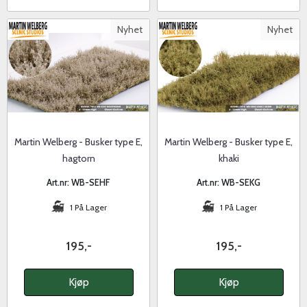
Nyhet
Nyhet
Martin Welberg - Busker type E,
Martin Welberg - Busker type E,
hagtorn
khaki
Art.nr: WB-SEHF
Art.nr: WB-SEKG
1 På Lager
1 På Lager
195,-
195,-
Kjøp
Kjøp