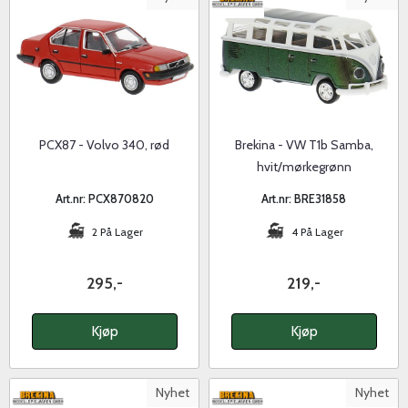
PCX87 - Volvo 340, rød
Brekina - VW T1b Samba,
hvit/mørkegrønn
Art.nr: PCX870820
Art.nr: BRE31858
2 På Lager
4 På Lager
295,-
219,-
Kjøp
Kjøp
Nyhet
Nyhet