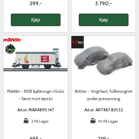
299,-
3.790,-
Kjøp
Kjøp
Märklin - NSB kjølevogn «Solo
Artitec - Vognlast, folkevogner
- først mot tørst»
under presenning
Art.nr: MAR4890.147
Art.nr: ART487.801.52
2 På Lager
10 På Lager
495,-
219,-