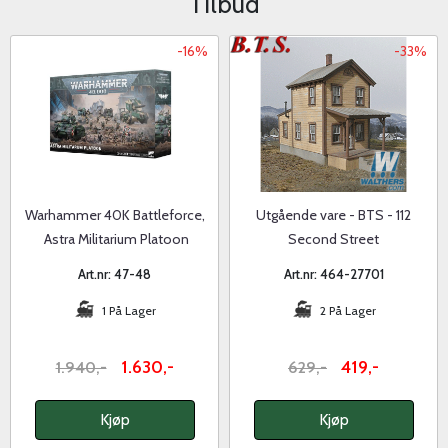
Tilbud
-16%
-33%
Warhammer 40K Battleforce,
Utgående vare - BTS - 112
Astra Militarium Platoon
Second Street
Art.nr: 47-48
Art.nr: 464-27701
1 På Lager
2 På Lager
1.630,-
419,-
1.940,-
629,-
Kjøp
Kjøp